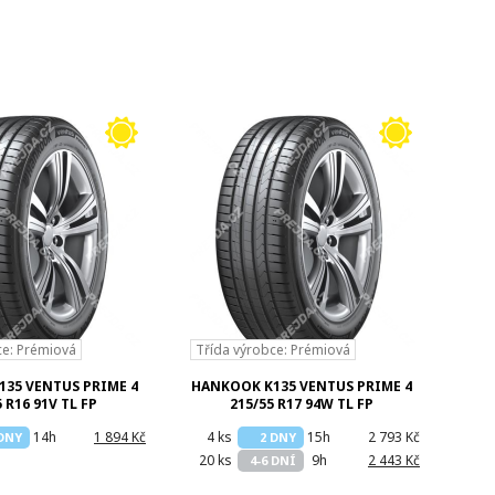
ce: Prémiová
Třída výrobce: Prémiová
35 VENTUS PRIME 4
HANKOOK K135 VENTUS PRIME 4
 R16 91V TL FP
215/55 R17 94W TL FP
14h
1 894 Kč
4 ks
15h
2 793 Kč
 DNY
2 DNY
20 ks
9h
2 443 Kč
4-6 DNÍ