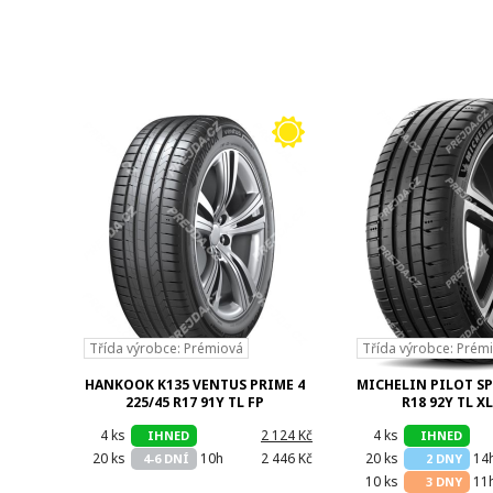
Třída výrobce: Prémiová
Třída výrobce: Prém
HANKOOK K135 VENTUS PRIME 4
MICHELIN PILOT SP
225/45 R17 91Y TL FP
R18 92Y TL XL
4 ks
h
2 124 Kč
4 ks
h
IHNED
IHNED
20 ks
10h
2 446 Kč
20 ks
14
4-6 DNÍ
2 DNY
10 ks
11
3 DNY