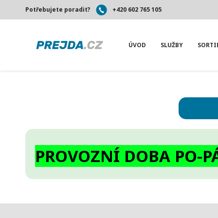
Potřebujete poradit?
+420 602 765 105
ÚVOD
SLUŽBY
SORT
PROVOZNÍ DOBA PO-PÁ 