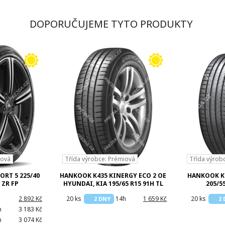
DOPORUČUJEME TYTO PRODUKTY
iová
Třída výrobce: Prémiová
Třída výrob
ORT 5 225/40
HANKOOK K435 KINERGY ECO 2 OE
HANKOOK K1
 ZR FP
HYUNDAI, KIA 195/65 R15 91H TL
205/55
2 892 Kč
20 ks
14h
1 659 Kč
20 ks
2 DNY
2
h
3 183 Kč
h
3 074 Kč