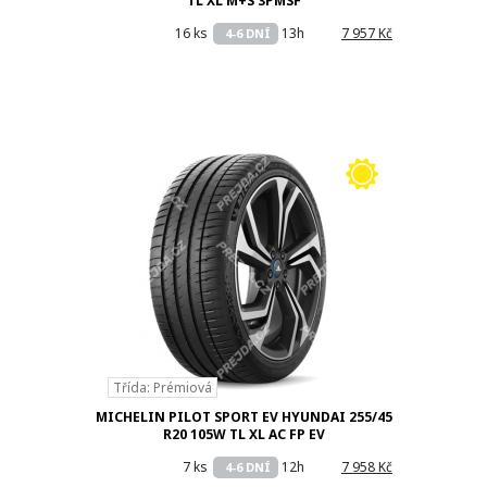
TL XL M+S 3PMSF
16 ks
13h
7 957 Kč
4-6 DNÍ
Třída: Prémiová
MICHELIN PILOT SPORT EV HYUNDAI 255/45
R20 105W TL XL AC FP EV
7 ks
12h
7 958 Kč
4-6 DNÍ