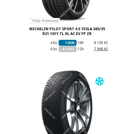
Třída: Prémiová
MICHELIN PILOT SPORT 4 S TESLA 265/35
R21 101Y TL XL AC EV FP ZR
4 ks
16h
8 165 Kč
1 DEN
6 ks
12h
7 968 Kč
4-6 DNÍ