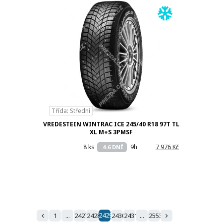
Třída: Střední
VREDESTEIN WINTRAC ICE 245/40 R18 97T TL
XL M+S 3PMSF
8 ks
9h
7 976 Kč
4-6 DNÍ
2429
1
...
2427
2428
2430
2431
...
2553