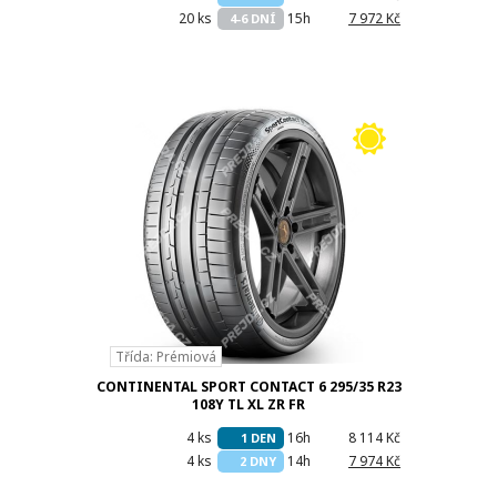
20 ks
15h
7 972 Kč
4-6 DNÍ
Třída: Prémiová
CONTINENTAL SPORT CONTACT 6 295/35 R23
108Y TL XL ZR FR
4 ks
16h
8 114 Kč
1 DEN
4 ks
14h
7 974 Kč
2 DNY