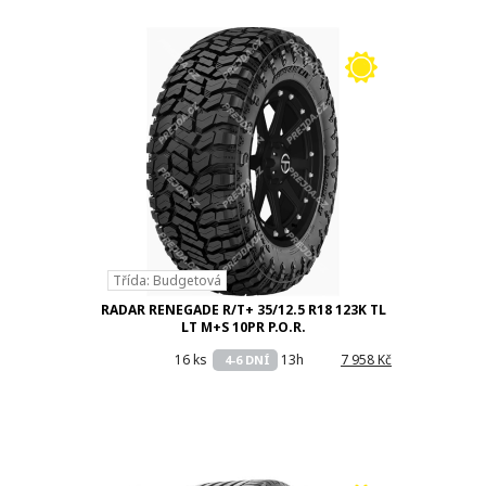
Třída: Budgetová
RADAR RENEGADE R/T+ 35/12.5 R18 123K TL
LT M+S 10PR P.O.R.
16 ks
13h
7 958 Kč
4-6 DNÍ