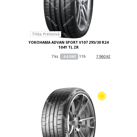
Třída: Prémiová
YOKOHAMA ADVAN SPORT V107 295/30 R24
104Y TL ZR
7 ks
11h
7 960 Kč
4-6 DNÍ