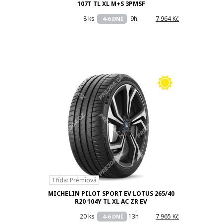
107T TL XL M+S 3PMSF
8 ks
9h
7 964 Kč
4-6 DNÍ
Třída: Prémiová
MICHELIN PILOT SPORT EV LOTUS 265/40
R20 104Y TL XL AC ZR EV
20 ks
13h
7 965 Kč
4-6 DNÍ