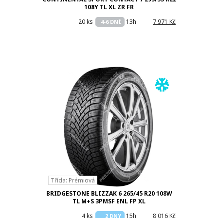
108Y TL XL ZR FR
20 ks
13h
7 971 Kč
4-6 DNÍ
Třída: Prémiová
BRIDGESTONE BLIZZAK 6 265/45 R20 108W
TL M+S 3PMSF ENL FP XL
4 ks
15h
8 016 Kč
2 DNY