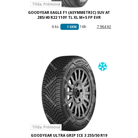
Třída: Prémiová
GOODYEAR EAGLE F1 (ASYMMETRIC) SUV AT
285/40 R22 110Y TL XL M+S FP EVR
6 ks
16h
7 964 Kč
1 DEN
Třída: Prémiová
GOODYEAR ULTRA GRIP ICE 3 255/50 R19