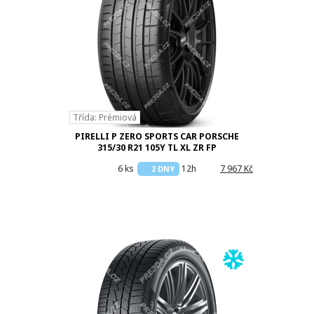
Třída: Prémiová
PIRELLI P ZERO SPORTS CAR PORSCHE
315/30 R21 105Y TL XL ZR FP
6 ks
12h
7 967 Kč
2 DNY