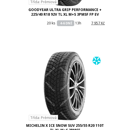
Třída: Prémiová
GOODYEAR ULTRA GRIP PERFORMANCE +
225/40 R18 92V TL XL M+S 3PMSF FP EV
20 ks
13h
7 957 Kč
4-6 DNÍ
Třída: Prémiová
MICHELIN X ICE SNOW SUV 255/55 R20 110T