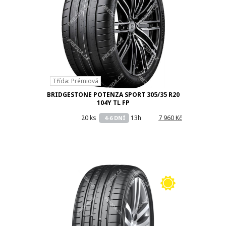
Třída: Prémiová
BRIDGESTONE POTENZA SPORT 305/35 R20
104Y TL FP
20 ks
13h
7 960 Kč
4-6 DNÍ