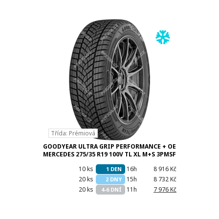
Třída: Prémiová
GOODYEAR ULTRA GRIP PERFORMANCE + OE
MERCEDES 275/35 R19 100V TL XL M+S 3PMSF
EVR
10 ks
16h
8 916 Kč
1 DEN
20 ks
15h
8 732 Kč
2 DNY
20 ks
11h
7 976 Kč
4-6 DNÍ