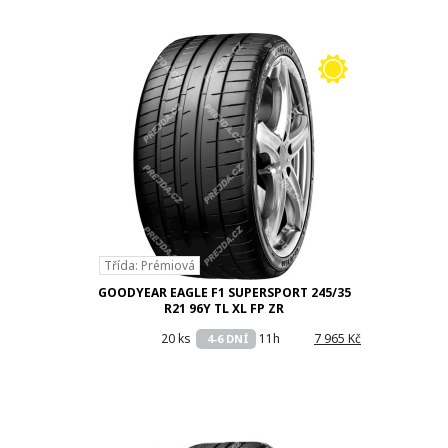
Třída: Prémiová
GOODYEAR EAGLE F1 SUPERSPORT 245/35
R21 96Y TL XL FP ZR
20 ks
11h
7 965 Kč
4-6 DNÍ