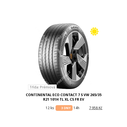
Třída: Prémiová
CONTINENTAL ECO CONTACT 7 S VW 265/35
R21 101H TL XL CS FR EV
12 ks
14h
7 958 Kč
3 DNY