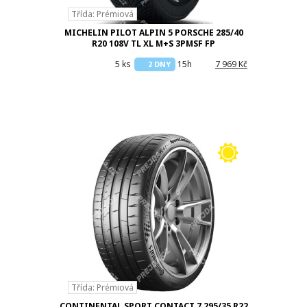
Třída: Prémiová
MICHELIN PILOT ALPIN 5 PORSCHE 285/40
R20 108V TL XL M+S 3PMSF FP
5 ks
15h
7 969 Kč
2 DNY
Třída: Prémiová
CONTINENTAL SPORT CONTACT 7 295/35 R22