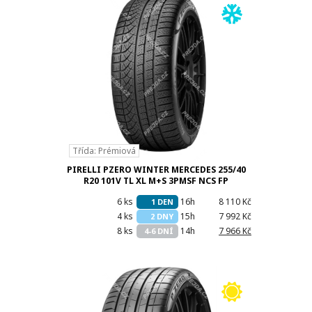
Třída: Prémiová
PIRELLI PZERO WINTER MERCEDES 255/40
R20 101V TL XL M+S 3PMSF NCS FP
6 ks
16h
8 110 Kč
1 DEN
4 ks
15h
7 992 Kč
2 DNY
8 ks
14h
7 966 Kč
4-6 DNÍ