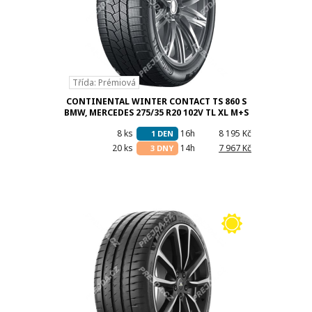
Třída: Prémiová
CONTINENTAL WINTER CONTACT TS 860 S
BMW, MERCEDES 275/35 R20 102V TL XL M+S
3PMSF FR
8 ks
16h
8 195 Kč
1 DEN
20 ks
14h
7 967 Kč
3 DNY