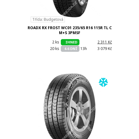
Třída: Budgetová
ROADX RX FROST WC01 235/65 R16 115R TL C
M+S 3PMSF
2 ks
h
2 311 Kč
IHNED
20 ks
13h
3 079 Kč
4-6 DNÍ