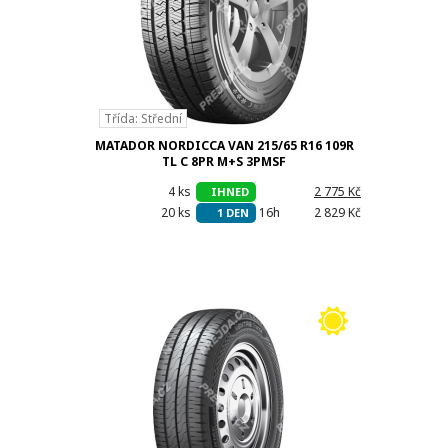
Třída: Střední
MATADOR NORDICCA VAN 215/65 R16 109R
TL C 8PR M+S 3PMSF
4 ks
h
2 775 Kč
IHNED
20 ks
16h
2 829 Kč
1 DEN