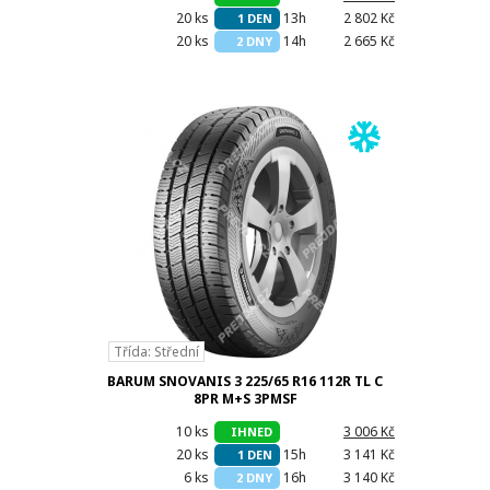
20 ks
13h
2 802 Kč
1 DEN
20 ks
14h
2 665 Kč
2 DNY
Třída: Střední
BARUM SNOVANIS 3 225/65 R16 112R TL C
8PR M+S 3PMSF
10 ks
h
3 006 Kč
IHNED
20 ks
15h
3 141 Kč
1 DEN
6 ks
16h
3 140 Kč
2 DNY