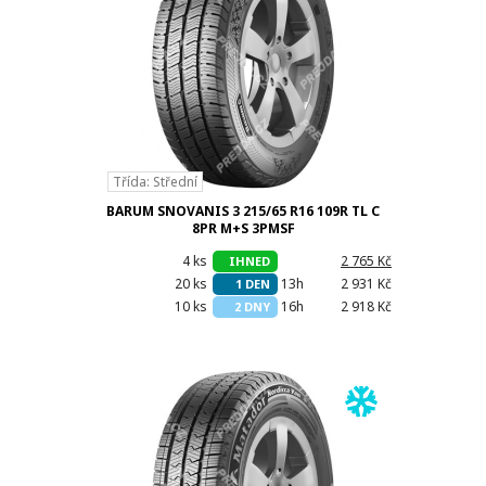
Třída: Střední
BARUM SNOVANIS 3 215/65 R16 109R TL C
8PR M+S 3PMSF
4 ks
h
2 765 Kč
IHNED
20 ks
13h
2 931 Kč
1 DEN
10 ks
16h
2 918 Kč
2 DNY