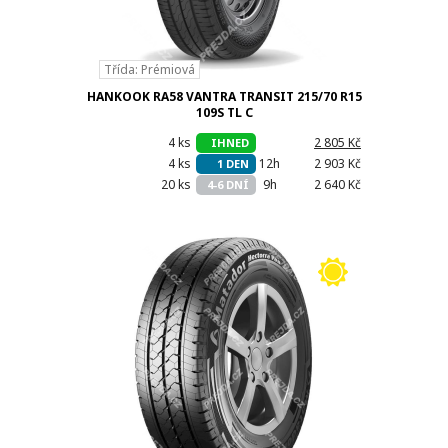
Třída: Prémiová
HANKOOK RA58 VANTRA TRANSIT 215/70 R15
109S TL C
4 ks
h
2 805 Kč
IHNED
4 ks
12h
2 903 Kč
1 DEN
20 ks
9h
2 640 Kč
4-6 DNÍ