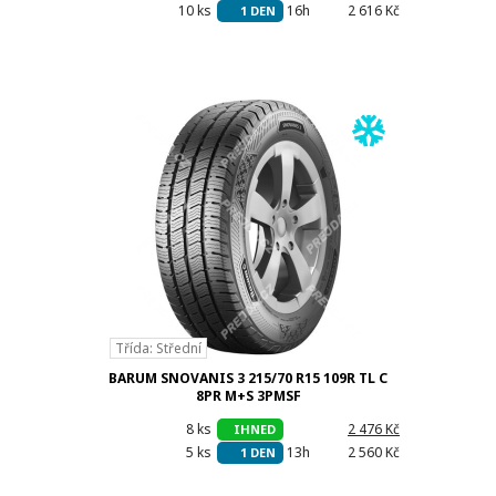
10 ks
16h
2 616 Kč
1 DEN
Třída: Střední
BARUM SNOVANIS 3 215/70 R15 109R TL C
8PR M+S 3PMSF
8 ks
h
2 476 Kč
IHNED
5 ks
13h
2 560 Kč
1 DEN