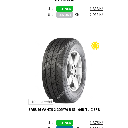
M+S 3PMSF
4 ks
h
1 838 Kč
IHNED
8 ks
9h
2 933 Kč
4-6 DNÍ
Třída: Střední
BARUM VANIS 2 205/70 R15 106R TL C 8PR
4 ks
h
1 876 Kč
IHNED