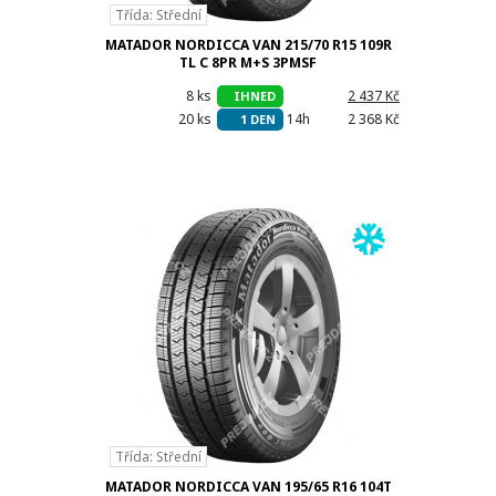
Třída: Střední
MATADOR NORDICCA VAN 215/70 R15 109R
TL C 8PR M+S 3PMSF
8 ks
h
2 437 Kč
IHNED
20 ks
14h
2 368 Kč
1 DEN
Třída: Střední
MATADOR NORDICCA VAN 195/65 R16 104T