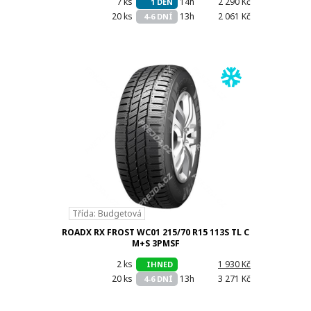
7 ks
14h
2 290 Kč
1 DEN
20 ks
13h
2 061 Kč
4-6 DNÍ
Třída: Budgetová
ROADX RX FROST WC01 215/70 R15 113S TL C
M+S 3PMSF
2 ks
h
1 930 Kč
IHNED
20 ks
13h
3 271 Kč
4-6 DNÍ