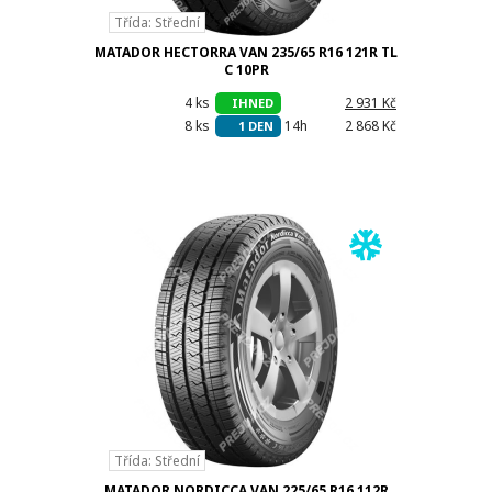
Třída: Střední
MATADOR HECTORRA VAN 235/65 R16 121R TL
C 10PR
4 ks
h
2 931 Kč
IHNED
8 ks
14h
2 868 Kč
1 DEN
Třída: Střední
MATADOR NORDICCA VAN 225/65 R16 112R