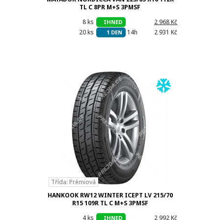
TL C 8PR M+S 3PMSF
8 ks
h
2 968 Kč
IHNED
20 ks
14h
2 931 Kč
1 DEN
Třída: Prémiová
HANKOOK RW12 WINTER ICEPT LV 215/70
R15 109R TL C M+S 3PMSF
4 ks
h
2 992 Kč
IHNED