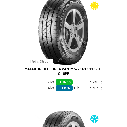
Třída: Střední
MATADOR HECTORRA VAN 215/75 R16 116R TL
C 10PR
2 ks
h
2 581 Kč
IHNED
4 ks
16h
2 717 Kč
1 DEN