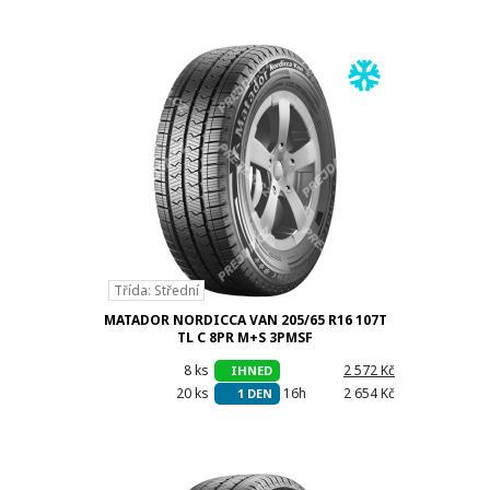
Třída: Střední
MATADOR NORDICCA VAN 205/65 R16 107T
TL C 8PR M+S 3PMSF
8 ks
h
2 572 Kč
IHNED
20 ks
16h
2 654 Kč
1 DEN