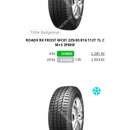
Třída: Budgetová
ROADX RX FROST WC01 225/65 R16 112T TL C
M+S 3PMSF
4 ks
h
2 281 Kč
IHNED
20 ks
13h
2 934 Kč
4-6 DNÍ