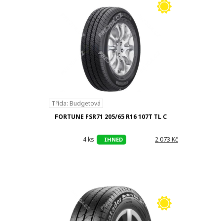
Třída: Budgetová
FORTUNE FSR71 205/65 R16 107T TL C
4 ks
h
2 073 Kč
IHNED