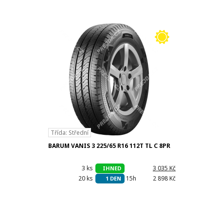
Třída: Střední
BARUM VANIS 3 225/65 R16 112T TL C 8PR
3 ks
h
3 035 Kč
IHNED
20 ks
15h
2 898 Kč
1 DEN