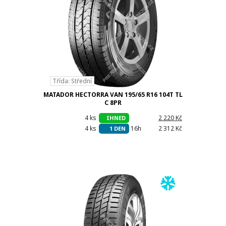
Třída: Střední
MATADOR HECTORRA VAN 195/65 R16 104T TL
C 8PR
4 ks
h
2 220 Kč
IHNED
4 ks
16h
2 312 Kč
1 DEN