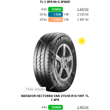
TL C 8PR M+S 3PMSF
6 ks
h
2 447 Kč
IHNED
20 ks
14h
2 525 Kč
1 DEN
20 ks
13h
2 491 Kč
3 DNY
Třída: Střední
MATADOR HECTORRA VAN 215/65 R16 109T TL
C 8PR
4 ks
h
2 462 Kč
IHNED