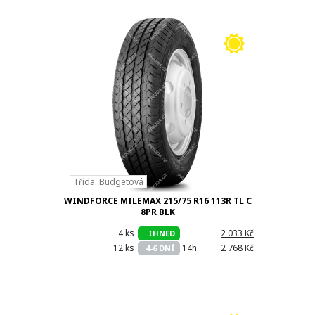
Třída: Budgetová
WINDFORCE MILEMAX 215/75 R16 113R TL C
8PR BLK
4 ks
h
2 033 Kč
IHNED
12 ks
14h
2 768 Kč
4-6 DNÍ