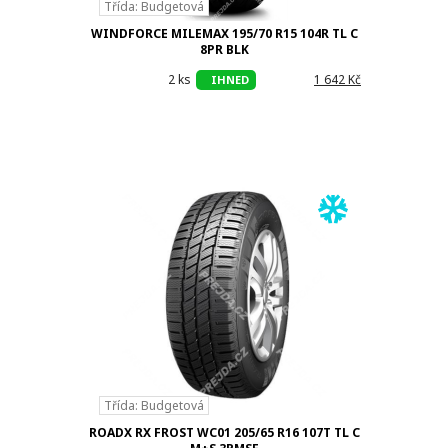
Třída: Budgetová
WINDFORCE MILEMAX 195/70 R15 104R TL C
8PR BLK
2 ks
h
1 642 Kč
IHNED
Třída: Budgetová
ROADX RX FROST WC01 205/65 R16 107T TL C