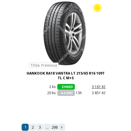
Třída: Prémiová
HANKOOK RA18 VANTRA LT 215/65 R16 109T
TL C M+S
2 ks
h
3 161 Kč
IHNED
20 ks
13h
3 851 Kč
4-6 DNÍ
1
2
3
...
298