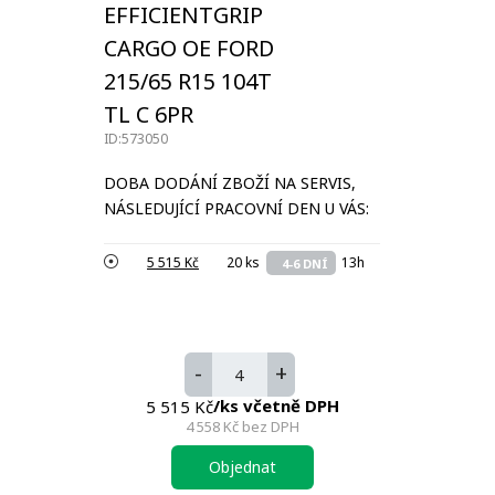
EFFICIENTGRIP
CARGO OE FORD
215/65 R15 104T
TL C 6PR
ID:573050
DOBA DODÁNÍ ZBOŽÍ NA SERVIS,
NÁSLEDUJÍCÍ PRACOVNÍ DEN U VÁS:
5 515 Kč
20 ks
13h
4-6 DNÍ
-
+
/ks včetně DPH
5 515 Kč
4 558 Kč
bez DPH
Objednat