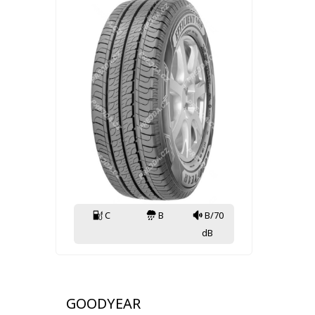
C
B
B/70
dB
GOODYEAR