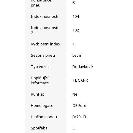
R
pneu
Index nosnosti
104
Index nosnosti
102
2
Rychlostní index
T
Sezóna pneu
Letní
Typ vozidla
Dodávkové
Doplňující
TL C 6PR
informace
RunFlat
Ne
Homologace
OE Ford
Hlučnost pneu
B/70 dB
Spotřeba
C