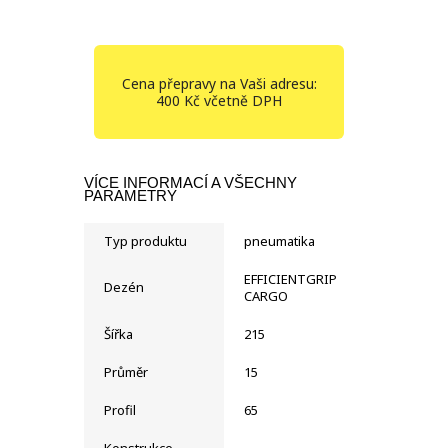
Cena přepravy na Vaši adresu:
400 Kč včetně DPH
VÍCE INFORMACÍ A VŠECHNY
PARAMETRY
Typ produktu
pneumatika
EFFICIENTGRIP
Dezén
CARGO
Šířka
215
Průměr
15
Profil
65
Konstrukce