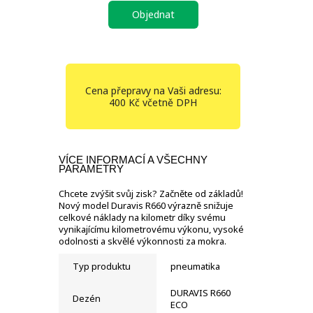
Objednat
Cena přepravy na Vaši adresu:
400 Kč včetně DPH
VÍCE INFORMACÍ A VŠECHNY
PARAMETRY
Chcete zvýšit svůj zisk? Začněte od základů!
Nový model Duravis R660 výrazně snižuje
celkové náklady na kilometr díky svému
vynikajícímu kilometrovému výkonu, vysoké
odolnosti a skvělé výkonnosti za mokra.
Typ produktu
pneumatika
DURAVIS R660
Dezén
ECO