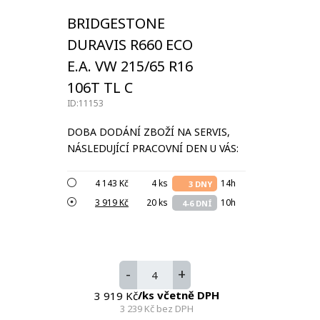
BRIDGESTONE
DURAVIS R660 ECO
E.A. VW 215/65 R16
106T TL C
ID:11153
DOBA DODÁNÍ ZBOŽÍ NA SERVIS,
NÁSLEDUJÍCÍ PRACOVNÍ DEN U VÁS:
4 143 Kč
4 ks
14h
3 DNY
3 919 Kč
20 ks
10h
4-6 DNÍ
-
+
/ks včetně DPH
3 919 Kč
3 239 Kč
bez DPH