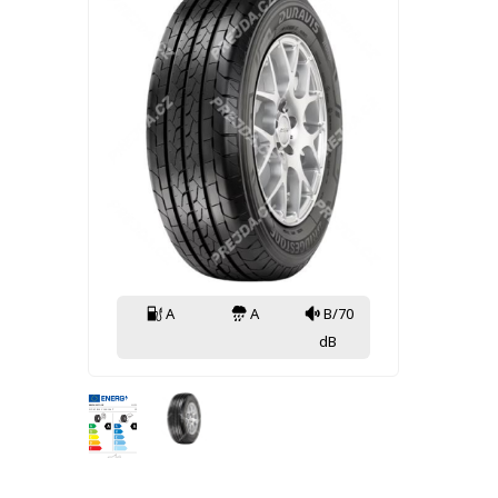
A
A
B/70
dB