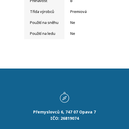
Přilnavost
B
Třída výrobců
Premiová
Použití na sněhu
Ne
Použití na ledu
Ne
Přemyslovců 6, 747 07 Opava 7
IČO: 26819074