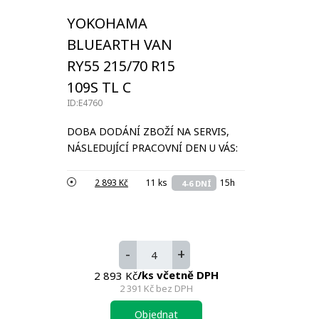
YOKOHAMA
BLUEARTH VAN
RY55 215/70 R15
109S TL C
ID:E4760
DOBA DODÁNÍ ZBOŽÍ NA SERVIS,
NÁSLEDUJÍCÍ PRACOVNÍ DEN U VÁS:
2 893 Kč
11 ks
15h
4-6 DNÍ
-
+
/ks včetně DPH
2 893 Kč
2 391 Kč
bez DPH
Objednat