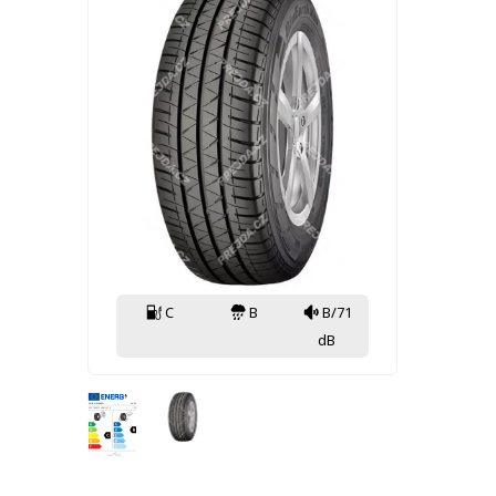
C
B
B/71
dB