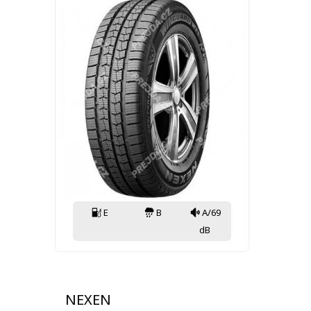
E
B
A/69
dB
NEXEN