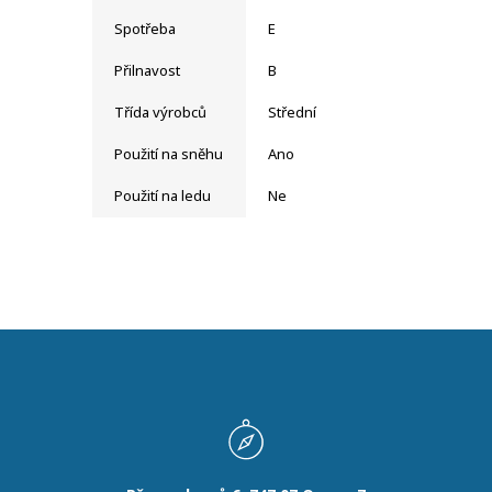
Spotřeba
E
Přilnavost
B
Třída výrobců
Střední
Použití na sněhu
Ano
Použití na ledu
Ne