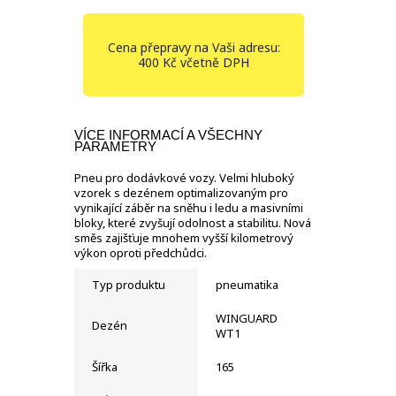
Cena přepravy na Vaši adresu:
400 Kč včetně DPH
VÍCE INFORMACÍ A VŠECHNY
PARAMETRY
Pneu pro dodávkové vozy. Velmi hluboký
vzorek s dezénem optimalizovaným pro
vynikající záběr na sněhu i ledu a masivními
bloky, které zvyšují odolnost a stabilitu. Nová
směs zajišťuje mnohem vyšší kilometrový
výkon oproti předchůdci.
Typ produktu
pneumatika
WINGUARD
Dezén
WT1
Šířka
165