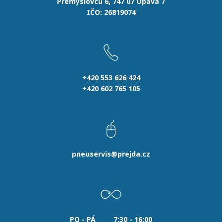
Přemyslovců 6, 747 07 Opava 7
IČO: 26819074
+420 553 626 424
+420 602 765 105
pneuservis@prejda.cz
PO - PÁ
7:30 - 16:00