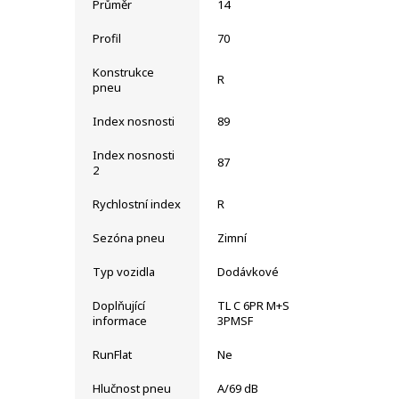
Průměr
14
Profil
70
Konstrukce
R
pneu
Index nosnosti
89
Index nosnosti
87
2
Rychlostní index
R
Sezóna pneu
Zimní
Typ vozidla
Dodávkové
Doplňující
TL C 6PR M+S
informace
3PMSF
RunFlat
Ne
Hlučnost pneu
A/69 dB