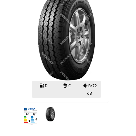
D
C
B/72
dB