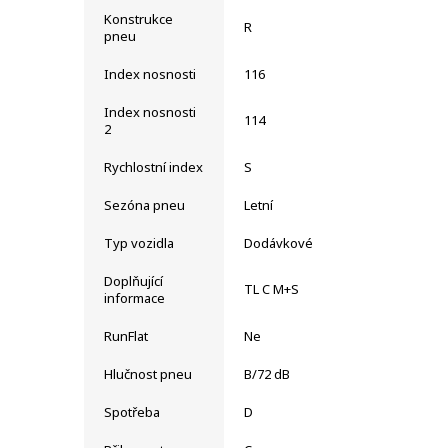
Konstrukce
R
pneu
Index nosnosti
116
Index nosnosti
114
2
Rychlostní index
S
Sezóna pneu
Letní
Typ vozidla
Dodávkové
Doplňující
TL C M+S
informace
RunFlat
Ne
Hlučnost pneu
B/72 dB
Spotřeba
D