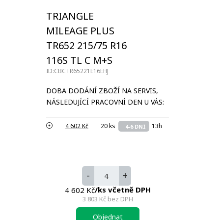
TRIANGLE
MILEAGE PLUS
TR652 215/75 R16
116S TL C M+S
ID:CBCTR65221E16EHJ
DOBA DODÁNÍ ZBOŽÍ NA SERVIS,
NÁSLEDUJÍCÍ PRACOVNÍ DEN U VÁS:
4 602 Kč
20 ks
13h
4-6 DNÍ
-
+
/ks včetně DPH
4 602 Kč
3 803 Kč
bez DPH
Objednat