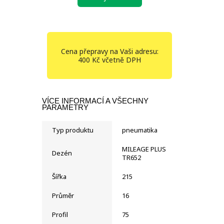
Cena přepravy na Vaši adresu:
400 Kč včetně DPH
VÍCE INFORMACÍ A VŠECHNY
PARAMETRY
Typ produktu
pneumatika
MILEAGE PLUS
Dezén
TR652
Šířka
215
Průměr
16
Profil
75