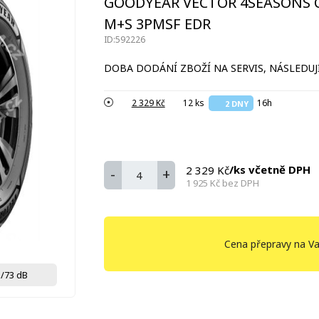
GOODYEAR VECTOR 4SEASONS CA
M+S 3PMSF EDR
ID:592226
DOBA DODÁNÍ ZBOŽÍ NA SERVIS, NÁSLEDUJÍ
2 329 Kč
12 ks
16h
2 DNY
/ks včetně DPH
2 329 Kč
-
+
1 925 Kč
bez DPH
Cena přepravy na Va
/73 dB