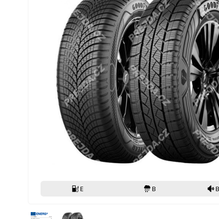
E
B
B