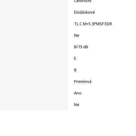
Celoroční
Dodávkové
TL C M+S 3PMSF EDR
Ne
B/73 dB
E
B
Premiová
Ano
Ne