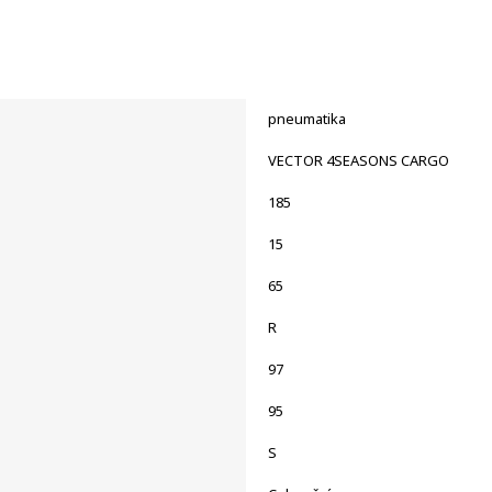
pneumatika
VECTOR 4SEASONS CARGO
185
15
65
R
97
95
S