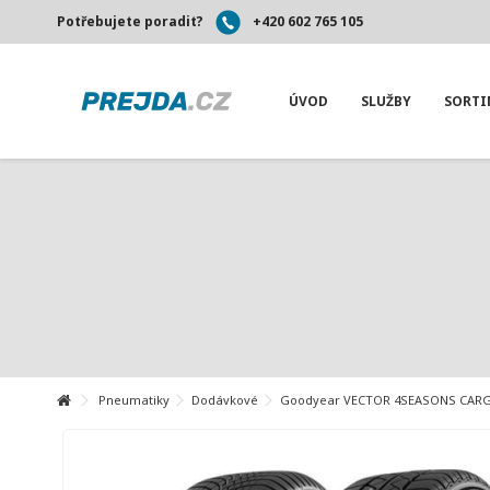
Potřebujete poradit?
+420 602 765 105
ÚVOD
SLUŽBY
SORT
Pneumatiky
Dodávkové
Goodyear VECTOR 4SEASONS CARGO