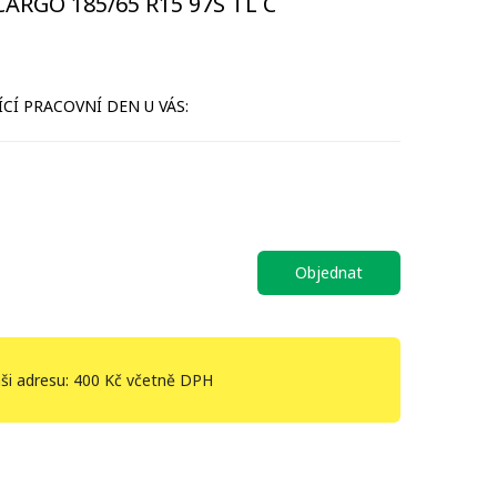
RGO 185/65 R15 97S TL C
CÍ PRACOVNÍ DEN U VÁS:
Objednat
ši adresu: 400 Kč včetně DPH