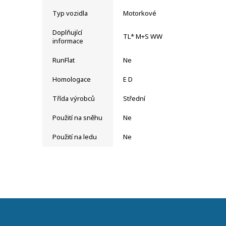
Typ vozidla
Motorkové
Doplňující
TL* M+S WW
informace
RunFlat
Ne
Homologace
E D
Třída výrobců
Střední
Použití na sněhu
Ne
Použití na ledu
Ne