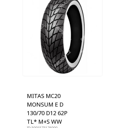
MITAS MC20
MONSUM E D
130/70 D12 62P
TL* M+S WW
ID:3001573176000