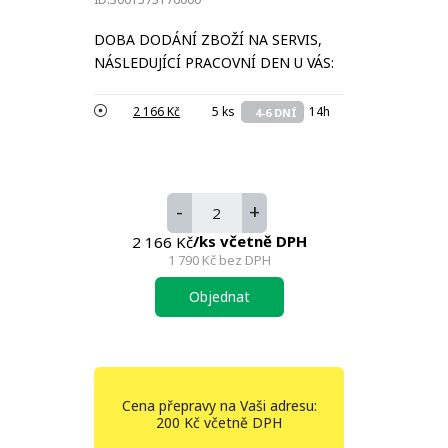
DOBA DODÁNÍ ZBOŽÍ NA SERVIS,
NÁSLEDUJÍCÍ PRACOVNÍ DEN U VÁS:
2 166 Kč
5 ks
14h
4-6 DNÍ
-
+
/ks včetně DPH
2 166 Kč
1 790 Kč
bez DPH
Objednat
Cena přepravy na Vaši adresu:
200 Kč včetně DPH