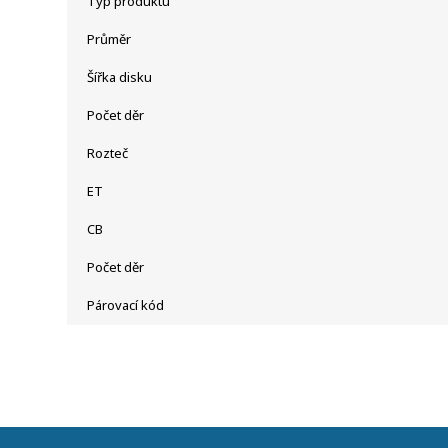
Typ produktu
Průměr
Šířka disku
Počet děr
Rozteč
ET
CB
Počet děr
Párovací kód