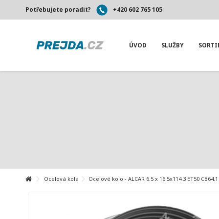
Potřebujete poradit?
+420 602 765 105
ÚVOD
SLUŽBY
SORT
Ocelová kola
Ocelové kolo - ALCAR 6.5 x 16 5x114.3 ET50 CB64.1