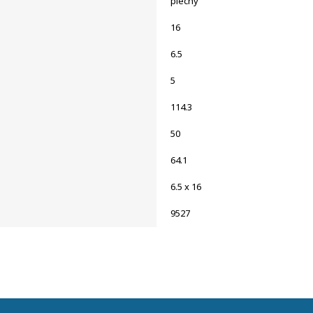
plechy
16
6.5
5
114.3
50
64.1
6.5 x 16
9527