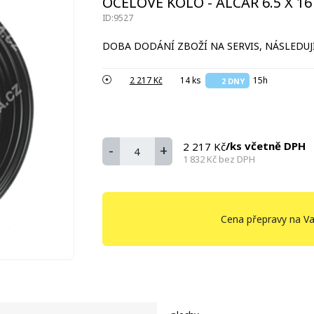
OCELOVÉ KOLO - ALCAR 6.5 X 16 
ID:9527
DOBA DODÁNÍ ZBOŽÍ NA SERVIS, NÁSLEDUJÍ
2 217 Kč
14 ks
15h
2 DNY
/ks včetně DPH
2 217 Kč
-
+
1 832 Kč
bez DPH
Cena přepravy na Va