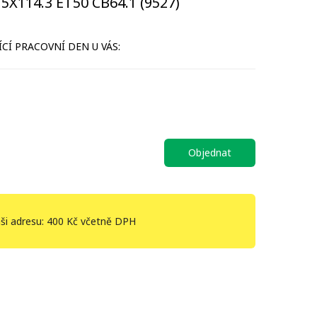
5X114.3 ET50 CB64.1 (9527)
CÍ PRACOVNÍ DEN U VÁS:
Objednat
ši adresu: 400 Kč včetně DPH