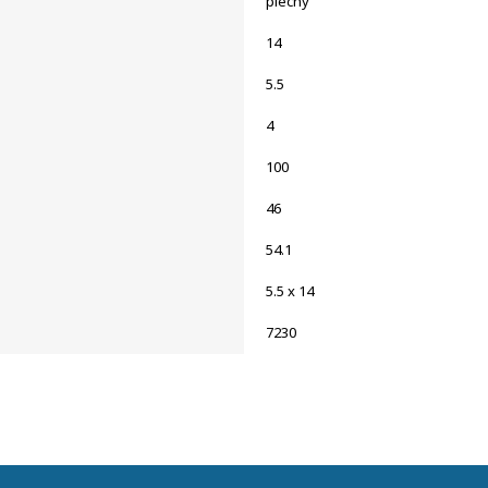
plechy
14
5.5
4
100
46
54.1
5.5 x 14
7230