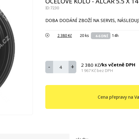
OCELOVÉ KOLO - ALCAR 5.5 X 14 
ID:7230
DOBA DODÁNÍ ZBOŽÍ NA SERVIS, NÁSLEDUJÍ
2 380 Kč
20 ks
14h
4-6 DNÍ
/ks včetně DPH
2 380 Kč
-
+
1 967 Kč
bez DPH
Cena přepravy na Va