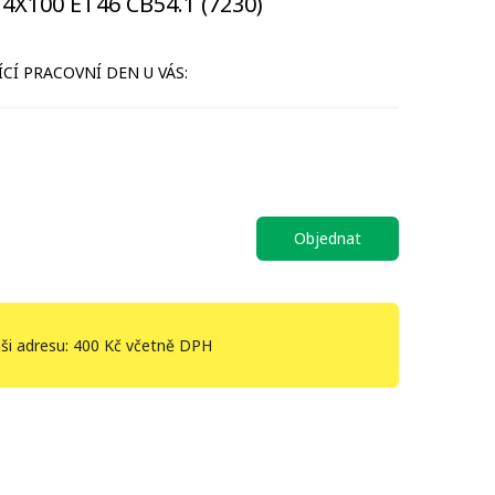
4X100 ET46 CB54.1 (7230)
CÍ PRACOVNÍ DEN U VÁS:
Objednat
ši adresu: 400 Kč včetně DPH