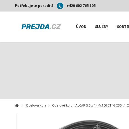
Potřebujete poradit?
+420 602 765 105
ÚVOD
SLUŽBY
SORT
Ocelová kola
Ocelové kolo - ALCAR 5.5 x 14 4x100 ET46 CB54.1 (