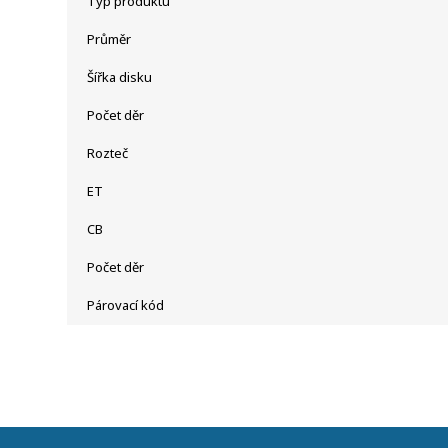
Typ produktu
Průměr
Šířka disku
Počet děr
Rozteč
ET
CB
Počet děr
Párovací kód