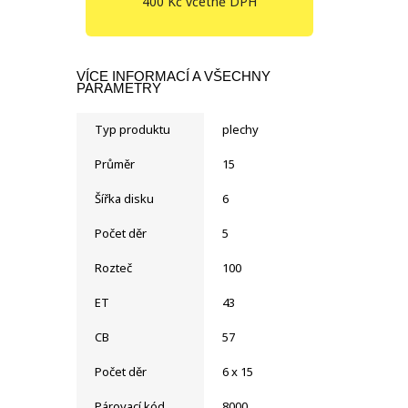
400 Kč včetně DPH
VÍCE INFORMACÍ A VŠECHNY
PARAMETRY
Typ produktu
plechy
Průměr
15
Šířka disku
6
Počet děr
5
Rozteč
100
ET
43
CB
57
Počet děr
6 x 15
Párovací kód
8000