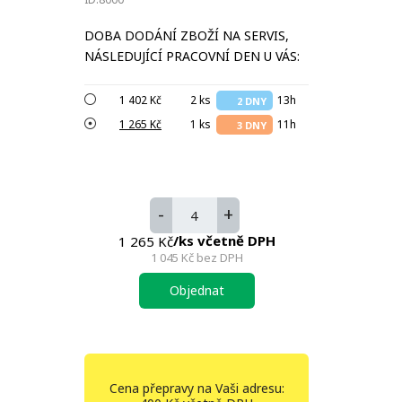
DOBA DODÁNÍ ZBOŽÍ NA SERVIS,
NÁSLEDUJÍCÍ PRACOVNÍ DEN U VÁS:
1 402 Kč
2 ks
13h
2 DNY
1 265 Kč
1 ks
11h
3 DNY
-
+
/ks včetně DPH
1 265 Kč
1 045 Kč
bez DPH
Objednat
Cena přepravy na Vaši adresu: