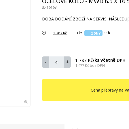
OCELOVÉ KOLO - MWD 6.5 X 16 5
ID:16163
DOBA DODÁNÍ ZBOŽÍ NA SERVIS, NÁSLEDUJÍ
1 787 Kč
3 ks
11h
2 DNY
/ks včetně DPH
1 787 Kč
-
+
1 477 Kč
bez DPH
Cena přepravy na Va