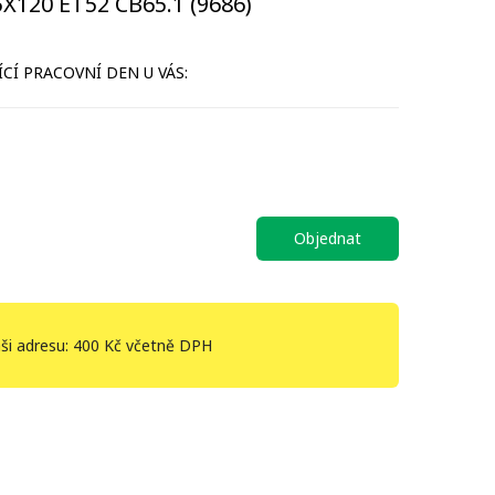
X120 ET52 CB65.1 (9686)
CÍ PRACOVNÍ DEN U VÁS:
Objednat
ši adresu: 400 Kč včetně DPH