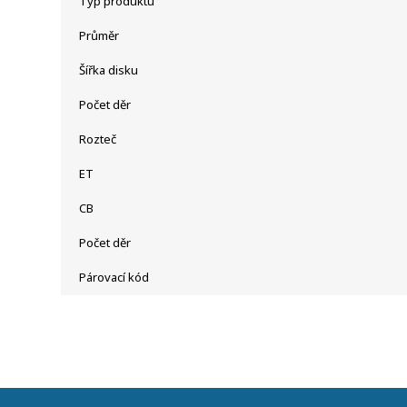
Typ produktu
Průměr
Šířka disku
Počet děr
Rozteč
ET
CB
Počet děr
Párovací kód