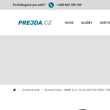
Potřebujete poradit?
+420 602 765 105
ÚVOD
SLUŽBY
SORT
Ocelová kola
Ocelové kolo - MWD 6.5 x 16 5x120 ET52 CB65.1 (9