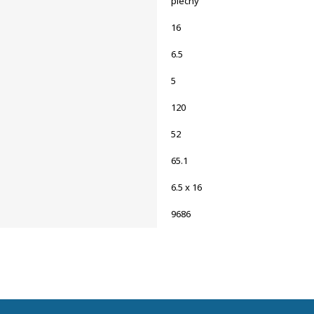
plechy
16
6.5
5
120
52
65.1
6.5 x 16
9686