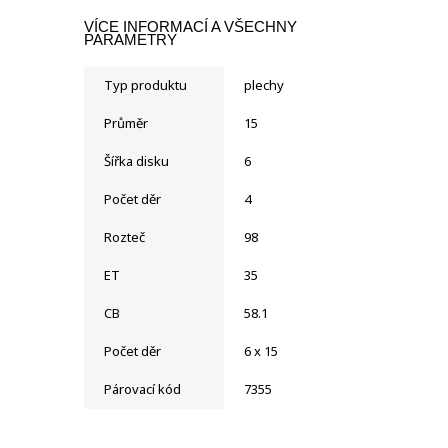
VÍCE INFORMACÍ A VŠECHNY
PARAMETRY
Typ produktu
plechy
Průměr
15
Šířka disku
6
Počet děr
4
Rozteč
98
ET
35
CB
58.1
Počet děr
6 x 15
Párovací kód
7355