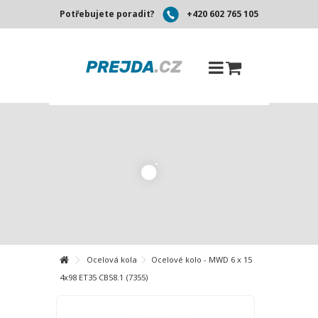
Potřebujete poradit?
+420 602 765 105
Ocelová kola
Ocelové kolo - MWD 6 x 15
4x98 ET35 CB58.1 (7355)