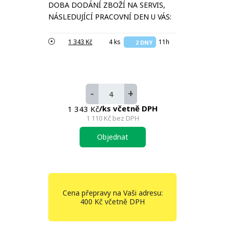
DOBA DODÁNÍ ZBOŽÍ NA SERVIS,
NÁSLEDUJÍCÍ PRACOVNÍ DEN U VÁS:
1 343 Kč
4 ks
11h
2 DNY
-
+
/ks včetně DPH
1 343 Kč
1 110 Kč
bez DPH
Objednat
Cena přepravy na Vaši adresu:
400 Kč včetně DPH