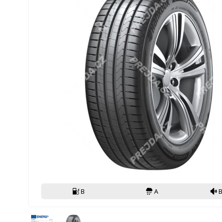
B
A
B