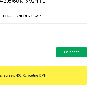
 205/60 R16 92H TL
CÍ PRACOVNÍ DEN U VÁS:
Objednat
ši adresu: 400 Kč včetně DPH