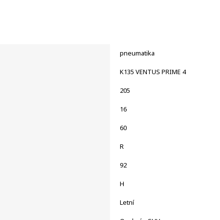
pneumatika
K135 VENTUS PRIME 4
205
16
60
R
92
H
Letní