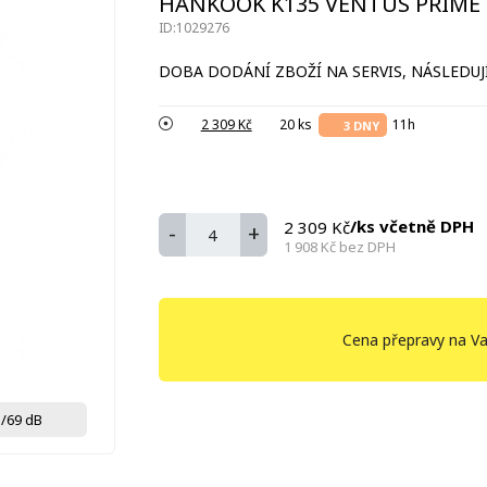
HANKOOK K135 VENTUS PRIME 4
ID:1029276
DOBA DODÁNÍ ZBOŽÍ NA SERVIS, NÁSLEDUJÍ
2 309 Kč
20 ks
11h
3 DNY
/ks včetně DPH
2 309 Kč
-
+
1 908 Kč
bez DPH
Cena přepravy na Va
/69 dB