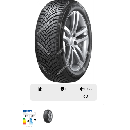
C
B
B/72
dB