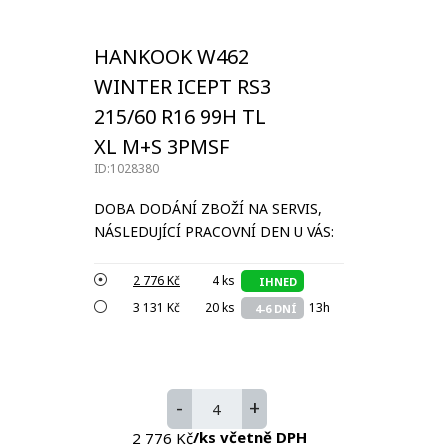
HANKOOK W462
WINTER ICEPT RS3
215/60 R16 99H TL
XL M+S 3PMSF
ID:1028380
DOBA DODÁNÍ ZBOŽÍ NA SERVIS,
NÁSLEDUJÍCÍ PRACOVNÍ DEN U VÁS:
2 776 Kč
4 ks
IHNED
3 131 Kč
20 ks
13h
4-6 DNÍ
-
+
/ks včetně DPH
2 776 Kč