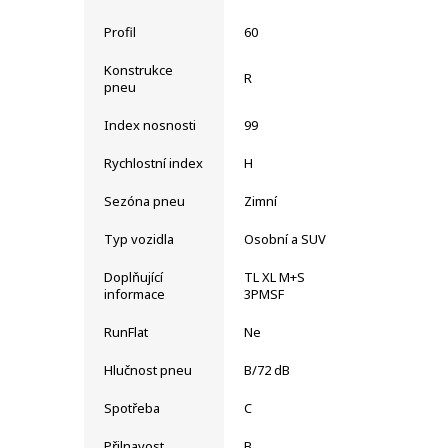
Profil
60
Konstrukce
R
pneu
Index nosnosti
99
Rychlostní index
H
Sezóna pneu
Zimní
Typ vozidla
Osobní a SUV
Doplňující
TL XL M+S
informace
3PMSF
RunFlat
Ne
Hlučnost pneu
B/72 dB
Spotřeba
C
Přilnavost
B