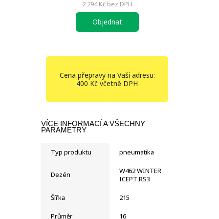
2 294 Kč
bez DPH
Objednat
Cena přepravy na Vaši adresu:
400 Kč včetně DPH
VÍCE INFORMACÍ A VŠECHNY
PARAMETRY
Typ produktu
pneumatika
W462 WINTER
Dezén
ICEPT RS3
Šířka
215
Průměr
16