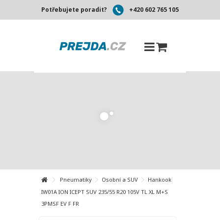
Potřebujete poradit?
+420 602 765 105
Pneumatiky
Osobní a SUV
Hankook
IW01A ION ICEPT SUV 235/55 R20 105V TL XL M+S
3PMSF EV F FR