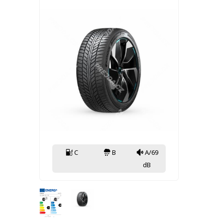
C
B
A/69
dB