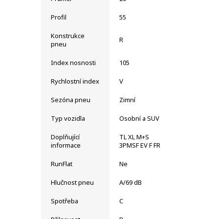
Profil
55
Konstrukce
R
pneu
Index nosnosti
105
Rychlostní index
V
Sezóna pneu
Zimní
Typ vozidla
Osobní a SUV
Doplňující
TL XL M+S
informace
3PMSF EV F FR
RunFlat
Ne
Hlučnost pneu
A/69 dB
Spotřeba
C