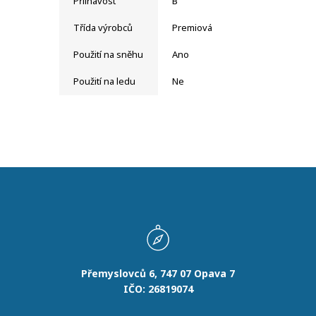
Přilnavost
B
Třída výrobců
Premiová
Použití na sněhu
Ano
Použití na ledu
Ne
Přemyslovců 6, 747 07 Opava 7
IČO: 26819074