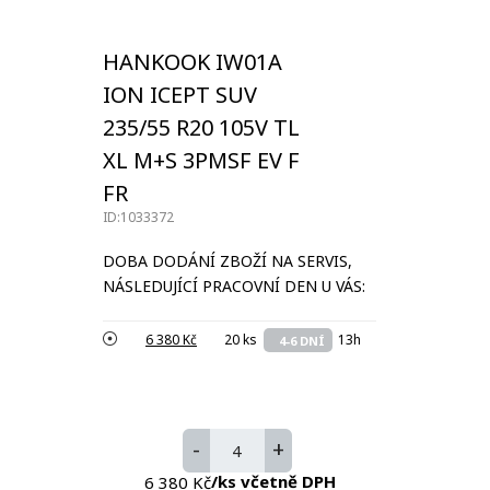
HANKOOK IW01A
ION ICEPT SUV
235/55 R20 105V TL
XL M+S 3PMSF EV F
FR
ID:1033372
DOBA DODÁNÍ ZBOŽÍ NA SERVIS,
NÁSLEDUJÍCÍ PRACOVNÍ DEN U VÁS:
6 380 Kč
20 ks
13h
4-6 DNÍ
-
+
/ks včetně DPH
6 380 Kč