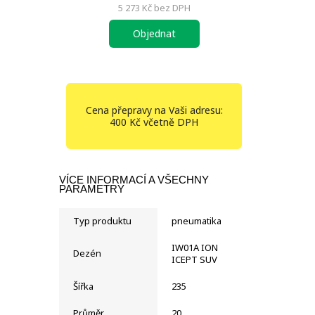
5 273 Kč
bez DPH
Objednat
Cena přepravy na Vaši adresu:
400 Kč včetně DPH
VÍCE INFORMACÍ A VŠECHNY
PARAMETRY
Typ produktu
pneumatika
IW01A ION
Dezén
ICEPT SUV
Šířka
235
Průměr
20