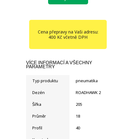
Cena přepravy na Vaši adresu:
400 Kč včetně DPH
VÍCE INFORMACÍ A VŠECHNY
PARAMETRY
Typ produktu
pneumatika
Dezén
ROADHAWK 2
Šířka
205
Průměr
18
Profil
40