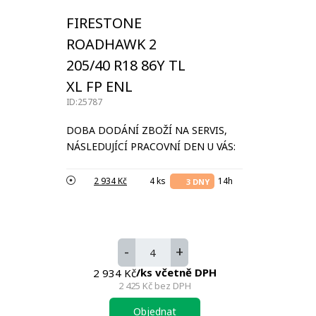
FIRESTONE
ROADHAWK 2
205/40 R18 86Y TL
XL FP ENL
ID:25787
DOBA DODÁNÍ ZBOŽÍ NA SERVIS,
NÁSLEDUJÍCÍ PRACOVNÍ DEN U VÁS:
2 934 Kč
4 ks
14h
3 DNY
-
+
/ks včetně DPH
2 934 Kč
2 425 Kč
bez DPH
Objednat