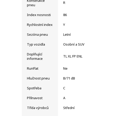
Konstrukce
R
pneu
Index nosnosti
86
Rychlostní index
Y
Sezóna pneu
Letní
Typ vozidla
Osobní a SUV
Doplňující
TL XL FP ENL
informace
RunFlat
Ne
Hlučnost pneu
B/71 dB
Spotřeba
C
Přilnavost
A
Třída výrobců
Střední