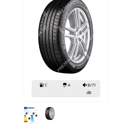
C
A
B/71
dB