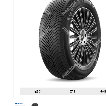
C
B
B