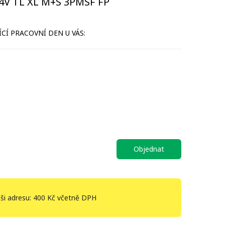
4V TL XL M+S 3PMSF FP
CÍ PRACOVNÍ DEN U VÁS:
Objednat
ši adresu: 400 Kč včetně DPH