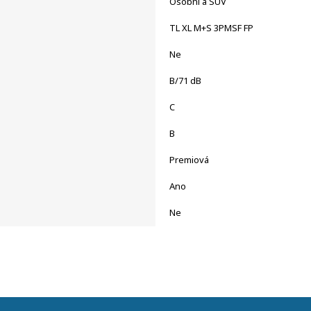
Osobní a SUV
TL XL M+S 3PMSF FP
Ne
B/71 dB
C
B
Premiová
Ano
Ne