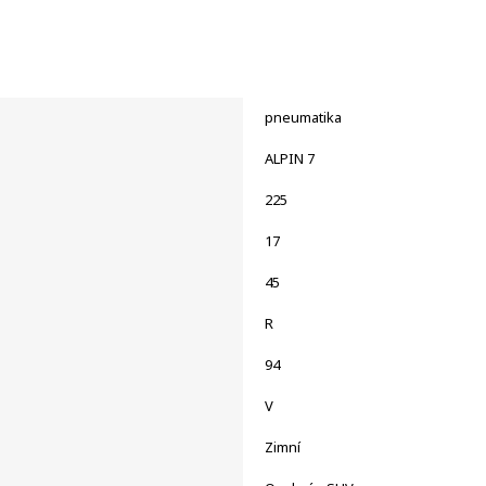
pneumatika
ALPIN 7
225
17
45
R
94
V
Zimní