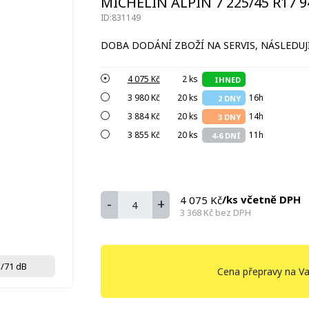
MICHELIN ALPIN 7 225/45 R17 9
ID:831149
DOBA DODÁNÍ ZBOŽÍ NA SERVIS, NÁSLEDUJÍ
4 075 Kč
2 ks
IHNED
3 980 Kč
20 ks
16h
2 DNY
3 884 Kč
20 ks
14h
3 DNY
3 855 Kč
20 ks
11h
4-6 DNÍ
/ks včetně DPH
4 075 Kč
-
+
3 368 Kč
bez DPH
/71 dB
Cena přepravy na Va