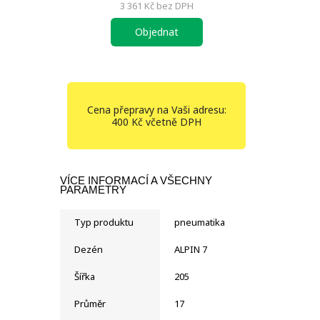
3 361 Kč
bez DPH
Objednat
Cena přepravy na Vaši adresu:
400 Kč včetně DPH
VÍCE INFORMACÍ A VŠECHNY
PARAMETRY
Typ produktu
pneumatika
Dezén
ALPIN 7
Šířka
205
Průměr
17