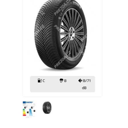
C
B
B/71
dB