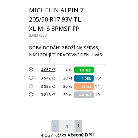
MICHELIN ALPIN 7
205/50 R17 93V TL
XL M+S 3PMSF FP
ID:837333
DOBA DODÁNÍ ZBOŽÍ NA SERVIS,
NÁSLEDUJÍCÍ PRACOVNÍ DEN U VÁS:
4 067 Kč
4 ks
IHNED
3 942 Kč
20 ks
16h
1 DEN
3 828 Kč
20 ks
14h
3 DNY
3 818 Kč
20 ks
10h
4-6 DNÍ
-
+
/ks včetně DPH
4 067 Kč