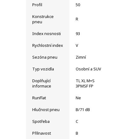
Profil
50
Konstrukce
R
pneu
Index nosnosti
93
Rychlostní index
V
Sezóna pneu
Zimní
Typ vozidla
Osobní a SUV
Doplňující
TL XL M+S
informace
3PMSF FP
RunFlat
Ne
Hlučnost pneu
B/71 dB
Spotřeba
C
Přilnavost
B