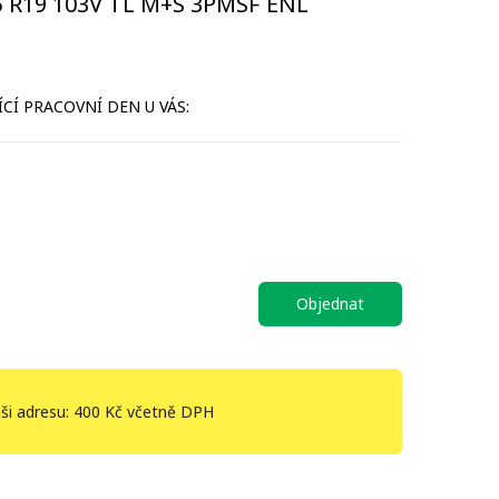
 R19 103V TL M+S 3PMSF ENL
CÍ PRACOVNÍ DEN U VÁS:
Objednat
ši adresu: 400 Kč včetně DPH