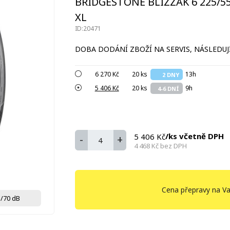
BRIDGESTONE BLIZZAK 6 225/55
XL
ID:20471
DOBA DODÁNÍ ZBOŽÍ NA SERVIS, NÁSLEDUJÍ
6 270 Kč
20 ks
13h
2 DNY
5 406 Kč
20 ks
9h
4-6 DNÍ
/ks včetně DPH
5 406 Kč
-
+
4 468 Kč
bez DPH
Cena přepravy na Va
/70 dB