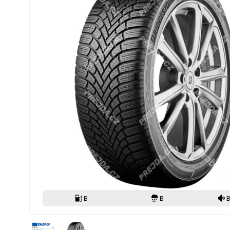
B
B
B