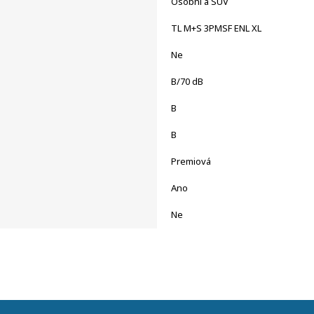
Osobní a SUV
TL M+S 3PMSF ENL XL
Ne
B/70 dB
B
B
Premiová
Ano
Ne