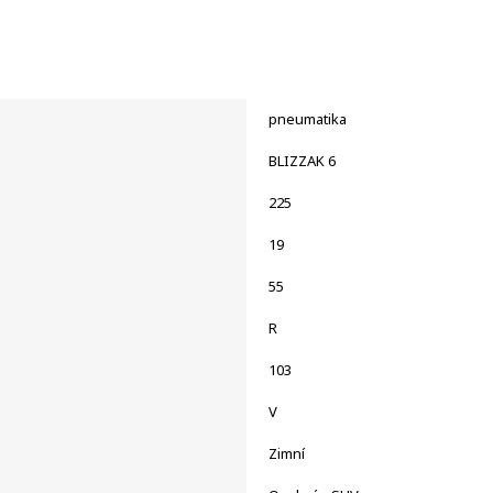
pneumatika
BLIZZAK 6
225
19
55
R
103
V
Zimní