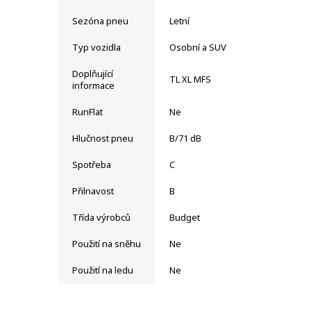
Sezóna pneu
Letní
Typ vozidla
Osobní a SUV
Doplňující
TL XL MFS
informace
RunFlat
Ne
Hlučnost pneu
B/71 dB
Spotřeba
C
Přilnavost
B
Třída výrobců
Budget
Použití na sněhu
Ne
Použití na ledu
Ne