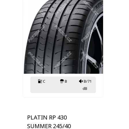
C
B
B/71
dB
PLATIN RP 430
SUMMER 245/40