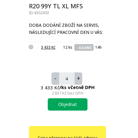
R20 99Y TL XL MFS
ID:4302003
DOBA DODÁNÍ ZBOŽÍ NA SERVIS,
NÁSLEDUJÍCÍ PRACOVNÍ DEN U VÁS:
3 433 Kč
12 ks
14h
4-6 DNÍ
-
+
/ks včetně DPH
3 433 Kč
2 837 Kč
bez DPH
Objednat
Cena přepravy na Vaši adresu: