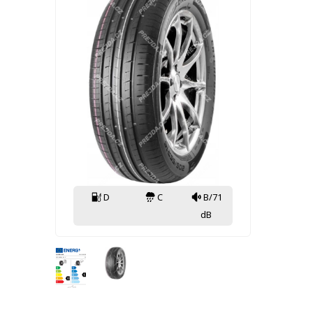
D
C
B/71
dB