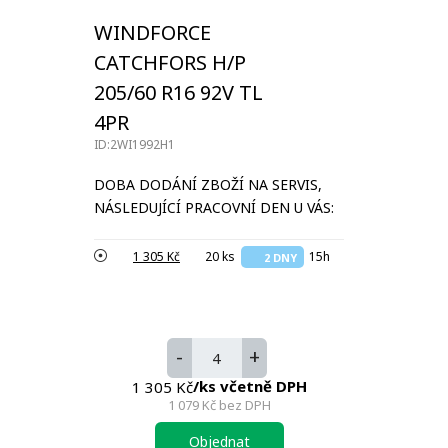
WINDFORCE
CATCHFORS H/P
205/60 R16 92V TL
4PR
ID:2WI1992H1
DOBA DODÁNÍ ZBOŽÍ NA SERVIS,
NÁSLEDUJÍCÍ PRACOVNÍ DEN U VÁS:
1 305 Kč
20 ks
15h
2 DNY
-
+
/ks včetně DPH
1 305 Kč
1 079 Kč
bez DPH
Objednat