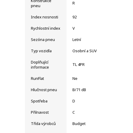
Konstrukce
R
pneu
Index nosnosti
92
Rychlostní index
V
Sezóna pneu
Letní
Typ vozidla
Osobní a SUV
Doplňující
TL 4PR
informace
RunFlat
Ne
Hlučnost pneu
B/71 dB
Spotřeba
D
Přilnavost
C
Třída výrobců
Budget