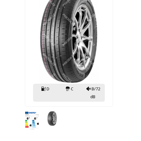
D
C
B/72
dB