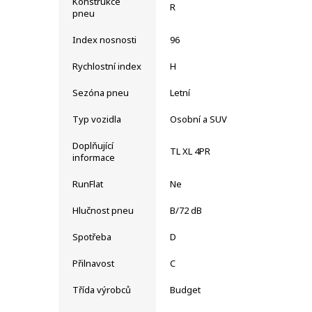
Konstrukce
R
pneu
Index nosnosti
96
Rychlostní index
H
Sezóna pneu
Letní
Typ vozidla
Osobní a SUV
Doplňující
TL XL 4PR
informace
RunFlat
Ne
Hlučnost pneu
B/72 dB
Spotřeba
D
Přilnavost
C
Třída výrobců
Budget